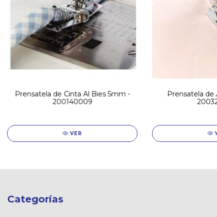
Prensatela de Cinta Al Bies 5mm -
Prensatela de 
200140009
2003
VER
Categorías